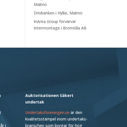
Malmö
Drivbänken i Hyllie, Malmö
InArea Group förvärvar
Intermontage i Bromölla AB
m
Auktorisa­tionen Säkert
undertak
I
Undertaksforeningen.se
är den
kvalitets­stämpel inom undertaks­
r i
branschen som borgar för hög