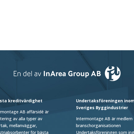
sta kreditvärdighet
Undertaksföreningen ino
Sveriges Byggindustrier
rmontage AB affärsidé är
ering av alla typer av
Intermontage AB är medlem 
rtak, mellanväggar,
branschorganisationen
striabsorbenter för bästa
Undertaksföreningen som ingå