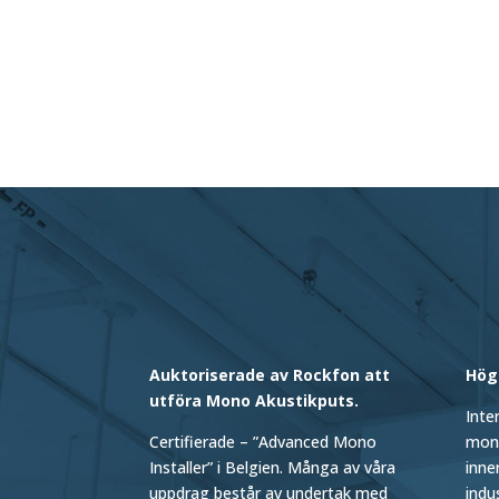
Auktoriserade av Rockfon att
Hög
utföra Mono Akustikputs.
Inte
Certifierade – ”Advanced Mono
mont
Installer” i Belgien. Många av våra
inne
uppdrag består av undertak med
indu