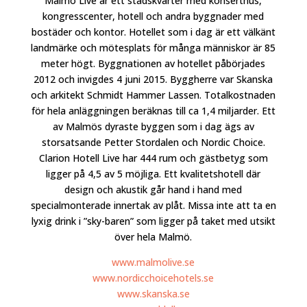
Malmö Live är ett stadskvarter med konserthus,
kongresscenter, hotell och andra byggnader med
bostäder och kontor. Hotellet som i dag är ett välkänt
landmärke och mötesplats för många människor är 85
meter högt. Byggnationen av hotellet påbörjades
2012 och invigdes 4 juni 2015. Byggherre var Skanska
och arkitekt Schmidt Hammer Lassen. Totalkostnaden
för hela anläggningen beräknas till ca 1,4 miljarder. Ett
av Malmös dyraste byggen som i dag ägs av
storsatsande Petter Stordalen och Nordic Choice.
Clarion Hotell Live har 444 rum och gästbetyg som
ligger på 4,5 av 5 möjliga. Ett kvalitetshotell där
design och akustik går hand i hand med
specialmonterade innertak av plåt. Missa inte att ta en
lyxig drink i ”sky-baren” som ligger på taket med utsikt
över hela Malmö.
www.malmolive.se
www.nordicchoicehotels.se
www.skanska.se