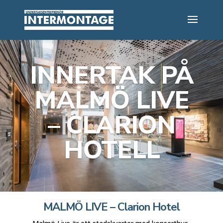
INNERTAK PÅ
MALMÖ LIVE
– CLARION
HOTELL
MALMÖ LIVE – Clarion Hotel